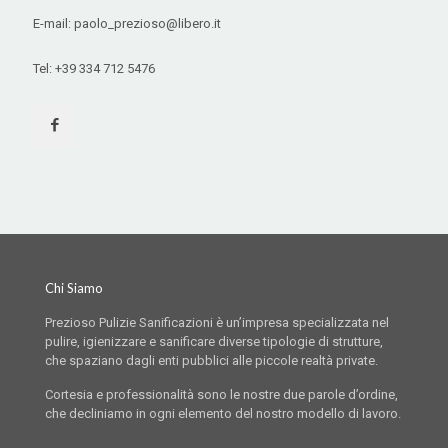
E-mail: paolo_prezioso@libero.it
Tel: +39 334 712 5476
Chi Siamo
Prezioso Pulizie Sanificazioni è un’impresa specializzata nel
pulire, igienizzare e sanificare diverse tipologie di strutture,
che spaziano dagli enti pubblici alle piccole realtà private.
Cortesia e professionalità sono le nostre due parole d’ordine,
che decliniamo in ogni elemento del nostro modello di lavoro.