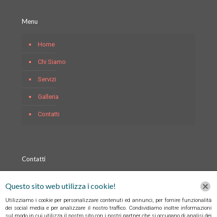
Menu
Home
Chi Siamo
Servizi
Galleria
Contatti
Contatti
Indirizzo: Via Filippo Maria Briganti, 243, 80141, Napoli, Italia
Questo sito web utilizza i cookie!
E-mail: paolo_prezioso@libero.it
Utilizziamo i cookie per personalizzare contenuti ed annunci, per fornire funzionalità
dei social media e per analizzare il nostro traffico. Condividiamo inoltre informazioni
sul modo in cui utilizza il nostro sito con i nostri partner che si occupano di analisi dei