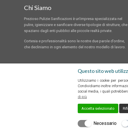
Chi Siamo
Prezioso Pulizie Sanificazioni è un’impresa specializzata nel
pulire, igienizzare e sanificare diverse tipologie di strutture, che
spaziano dagli enti pubblici alle piccole realtà private.
Cortesia e professionalità sono le nostre due parole d’ordine,
che decliniamo in ogni elemento del nostro modello di lavoro.
Questo sito web utilizz
Utilizziamo i cookie per perso
Condividiamo inoltre informazion
social media, i quali potrebbero
di più
Accetta selezionato
Rif
Creato da
Local Web – Agenzia W
Necessario