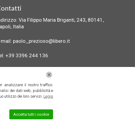
ontatti
ndirizzo: Via Filippo Maria Briganti, 243, 80141,
apoli, Italia
-mail: paolo_prezioso@libero.it
el: +39 3396 244 136
 analizzare il nostro traffico.
ivacy policy
/
Cookie Policy
nalisi dei dati web, pubblicità e
 utilizzo dei loro servizi.
Leggi
Accetta tutti i cookie
58081217 | Tutti i diritti riservati.