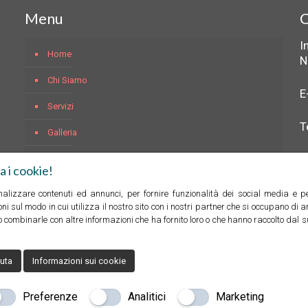
Menu
C
I
Home
N
Chi Siamo
E
Servizi
T
Galleria
Contatti
a i cookie!
nalizzare contenuti ed annunci, per fornire funzionalità dei social media e per
Pr
i sul modo in cui utilizza il nostro sito con i nostri partner che si occupano di a
 combinarle con altre informazioni che ha fornito loro o che hanno raccolto dal suo
iuta
Informazioni sui cookie
eb Marketing Milano
Copyrights © 2021 Prezioso Pulizie Sanificazioni - P. IVA 067
Preferenze
Analitici
Marketing